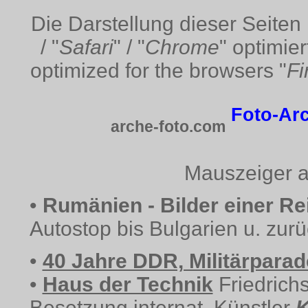
Die Darstellung dieser Seiten i
/ "
Safari
" / "
Chrome
" optimier
optimized for the browsers "
Fi
Foto-Arc
arche-foto.com
Mauszeiger auf
•
Rumänien - Bilder einer Re
Autostop bis Bulgarien u. zur
•
40 Jahre DDR, Militärparad
•
Haus der Technik
Friedrich
Besetzung internat. Künstler
K