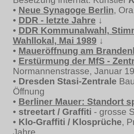
•
Neue Synagoge Berlin
, Or
•
DDR - letzte Jahre
↓
•
DDR Kommunalwahl, Stimm
Wahllokal, Mai 1989
↓
•
Maueröffnung am Brandenb
•
Erstürmung der MfS - Zentr
Normannenstrasse, Januar 19
•
Dresden Stasi-Zentrale
Bau
Öffnung
•
Berliner Mauer: Standort s
•
streetart / Graffiti
- grosse S
•
Klo-Graffiti / Klosprüche
, P
Jahre