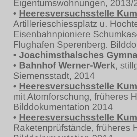
Eigentumswohnungen, 2013/
•
Heeresversuchsstelle Kum
Artillerieschiessplatz u. Hoch
Eisenbahnpioniere Schumkase
Flughafen Sperenberg. Bildd
•
Joachimsthalsches Gymn
•
Bahnhof Werner-Werk
, sti
Siemensstadt, 2014
•
Heeresversuchsstelle Kum
mit Atomforschung, früheres 
Bilddokumentation 2014
•
Heeresversuchsstelle Kum
Raketenprüfstände, früheres 