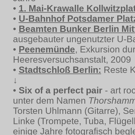
•
1. Mai-Krawalle Kollwitzpla
•
U-Bahnhof Potsdamer Plat
•
Beamten Bunker Berlin Mit
ausgebauter ungenutzter U-B
•
Peenemünde
, Exkursion du
Heeresversuchsanstalt, 2009
•
Stadtschloß Berlin:
Reste K
↓
•
Six of a perfect pair
- art ro
unter dem Namen
Thorshamm
Torsten Uhlmann (Gitarre), S
Linke (Trompete, Tuba, Flügel
einige Jahre fotografisch begle