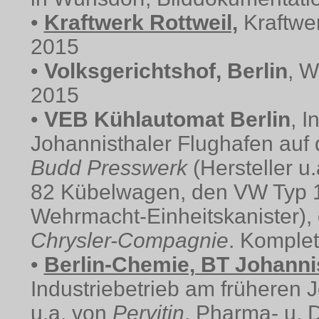
•
Kraftwerk Rottweil,
Kraftwer
2015
•
Volksgerichtshof, Berlin
, W
2015
•
VEB Kühlautomat Berlin
, I
Johannisthaler Flughafen au
Budd Presswerk
(Hersteller u
82 Kübelwagen, den VW Typ
Wehrmacht-Einheitskanister)
Chrysler-Compagnie
. Komple
•
Berlin-Chemie, BT Johanni
Industriebetrieb am früheren 
u.a. von
Pervitin
, Pharma- u. 