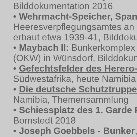
Bilddokumentation 2016
•
Wehrmacht-Speicher, Spa
Heeresverpflegungsamtes an 
erbaut etwa 1939-41, Bilddok
•
Maybach II:
Bunkerkomplex
(OKW) in Wünsdorf, Bilddoku
•
Gefechtsfelder des Herero
Südwestafrika, heute Namibi
•
Die deutsche Schutztruppe
Namibia, Themensammlung
•
Schiessplatz des 1. Garde
Bornstedt 2018
•
Joseph Goebbels - Bunker