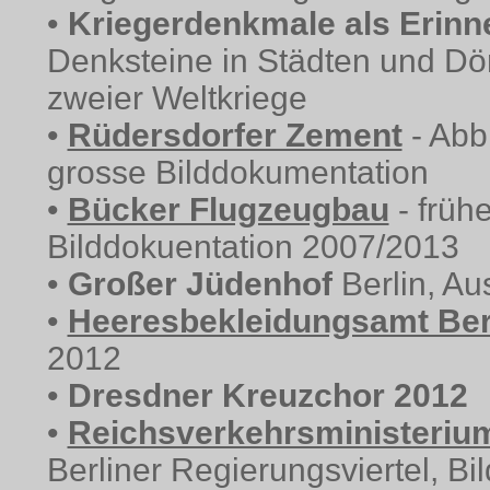
•
Kriegerdenkmale als Erinn
Denksteine in Städten und Dör
zweier Weltkriege
•
Rüdersdorfer Zement
- Abbr
grosse Bilddokumentation
•
Bücker Flugzeugbau
- früh
Bilddokuentation 2007/2013
•
Großer Jüdenhof
Berlin, A
•
Heeresbekleidungsamt Be
2012
•
Dresdner Kreuzchor 2012
•
Reichsverkehrsministeriu
Berliner Regierungsviertel, B