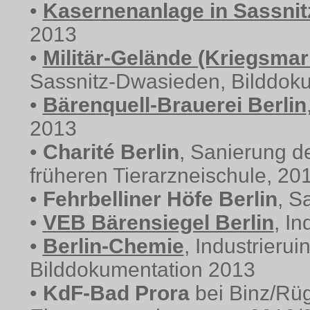
•
Kasernenanlage in Sassnit
2013
•
Militär-Gelände (Kriegsmar
Sassnitz-Dwasieden, Bilddok
•
Bärenquell-Brauerei Berlin
2013
•
Charité Berlin
, Sanierung d
früheren Tierarzneischule, 20
•
Fehrbelliner Höfe Berlin
, S
•
VEB Bärensiegel Berlin
, I
•
Berlin-Chemie
, Industrierui
Bilddokumentation 2013
•
KdF-Bad Prora
bei Binz/Rü