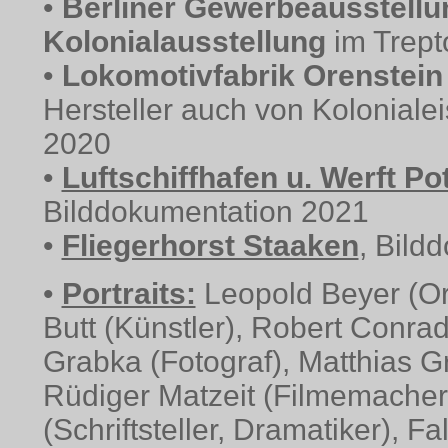
•
Berliner Gewerbeausstellun
Kolonialausstellung
im Trept
•
Lokomotivfabrik Orenstei
Hersteller auch von Koloniale
2020
•
Luftschiffhafen u. Werft 
Bilddokumentation 2021
•
Fliegerhorst Staaken
, Bild
•
Portraits:
Leopold Beyer (Ori
Butt (Künstler), Robert Conrad
Grabka (Fotograf), Matthias Gr
Rüdiger Matzeit (Filmemacher
(Schriftsteller, Dramatiker), 