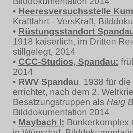
Bilddokumentation 2014
•
Heeresversuchsstelle Kum
Kraftfahrt - VersKraft, Bilddo
•
Rüstungsstandort Spandau
1918 kaiserlich, im Dritten Re
stillgelegt, 2014
•
CCC-Studios, Spandau:
frü
2014
•
RWV Spandau
, 1938 für di
errichtet, nach dem 2. Weltkri
Besatzungstruppen als
Haig B
Bilddokumentation 2014
•
Maybach I:
Bunkerkomplex 
in Wünsdorf, Bilddokumentati