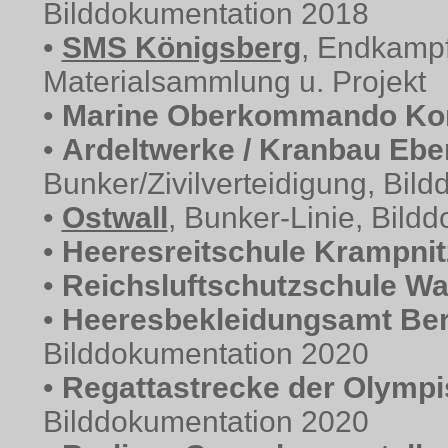
Bilddokumentation 2018
•
SMS Königsberg
, Endkampf
Materialsammlung u. Projekt
•
Marine Oberkommando Kor
•
Ardeltwerke / Kranbau Ebe
Bunker/Zivilverteidigung, Bi
•
Ostwall
, Bunker-Linie, Bild
•
Heeresreitschule Krampnit
•
Reichsluftschutzschule W
•
Heeresbekleidungsamt Ber
Bilddokumentation 2020
•
Regattastrecke der Olympi
Bilddokumentation 2020