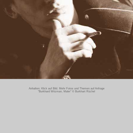
Anhalten: Klick auf Bild. Mehr Fotos und Themen auf Anfrage
"Burkhard Witzman, Maler" © Burkhart Rüchel